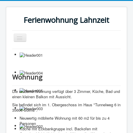
Ferienwohnung Lahnzeit
Navigation
an/aus
Home
Wohnung
Bilder
Wohnung
Preise
Die moderne Wohnung verfügt über 3 Zimmer, Küche, Bad und
Rund ums Lahntal
einen kleinen Balkon mit Aussicht.
Impressum / Kontakt
Sie befindet sich im 1. Obergeschoss im Haus "Tunnelweg 6 in
35606 Solms".
Neuwertig möblierte Wohnung mit 60 m2 für bis zu 4
Personen
Küche mit Eckbankgruppe incl. Backofen mit