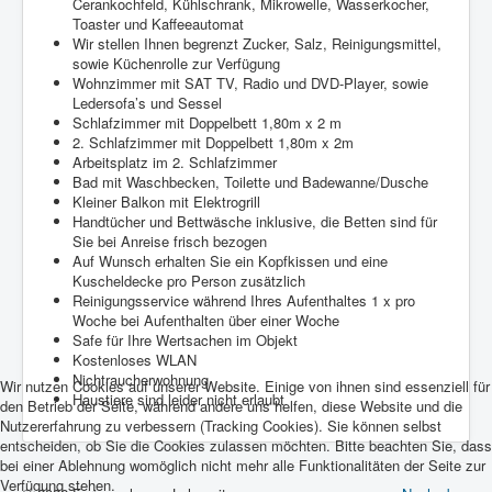
Cerankochfeld, Kühlschrank, Mikrowelle, Wasserkocher,
Toaster und Kaffeeautomat
Wir stellen Ihnen begrenzt Zucker, Salz, Reinigungsmittel,
sowie Küchenrolle zur Verfügung
Wohnzimmer mit SAT TV, Radio und DVD-Player, sowie
Ledersofa’s und Sessel
Schlafzimmer mit Doppelbett 1,80m x 2 m
2. Schlafzimmer mit Doppelbett 1,80m x 2m
Arbeitsplatz im 2. Schlafzimmer
Bad mit Waschbecken, Toilette und Badewanne/Dusche
Kleiner Balkon mit Elektrogrill
Handtücher und Bettwäsche inklusive, die Betten sind für
Sie bei Anreise frisch bezogen
Auf Wunsch erhalten Sie ein Kopfkissen und eine
Kuscheldecke pro Person zusätzlich
Reinigungsservice während Ihres Aufenthaltes 1 x pro
Woche bei Aufenthalten über einer Woche
Safe für Ihre Wertsachen im Objekt
Kostenloses WLAN
Nichtraucherwohnung
Wir nutzen Cookies auf unserer Website. Einige von ihnen sind essenziell für
Haustiere sind leider nicht erlaubt
den Betrieb der Seite, während andere uns helfen, diese Website und die
Nutzererfahrung zu verbessern (Tracking Cookies). Sie können selbst
entscheiden, ob Sie die Cookies zulassen möchten. Bitte beachten Sie, dass
bei einer Ablehnung womöglich nicht mehr alle Funktionalitäten der Seite zur
Verfügung stehen.