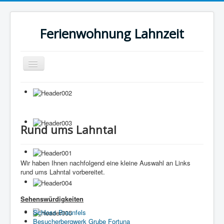
Ferienwohnung Lahnzeit
Navigation
an/aus
Home
Wohnung
Bilder
Rund ums Lahntal
Preise
Rund ums Lahntal
Wir haben Ihnen nachfolgend eine kleine Auswahl an Links
rund ums Lahntal vorbereitet.
Impressum / Kontakt
Sehenswürdigkeiten
Schloss Braunfels
Besucherbergwerk Grube Fortuna